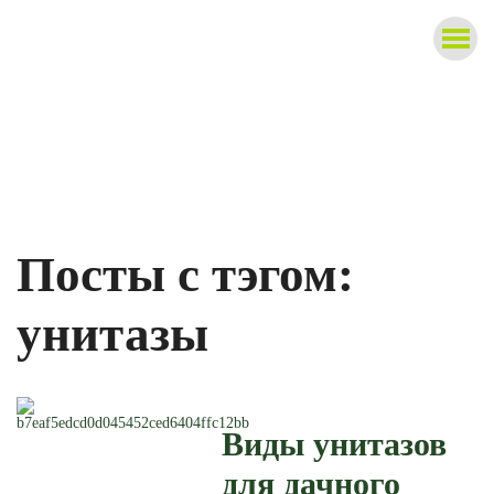
8 (391) 208-27-28
г. Красноярск
с 9-00 до 18-00,
ул. Караульная, 27
без выходных
Посты с тэгом:
унитазы
Виды унитазов
для дачного