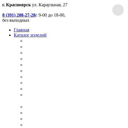
г. Красноярск
ул. Караульная, 27
8 (391) 208-27-28
с 9-00 до 18-00,
без выходных
Главная
Каталог изделий
Дачные туалеты
Хоз.блоки / Дровяники / Бытовки
Душевые
Беседки / Террасы / Пристройки / Крыльцо
Качели
Песочницы
Окна / Слуховые окна
Двери
Столы / Скамейки / Табуреты / Стулья
МАФ / Мебель для парков, кафе, баров и
ресторанов
Мебель Лофт / Столешницы / Подоконники
Собачьи будки
Вольеры
Разные столярные работы