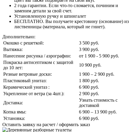
Цвет вы также подбираете на свой вкус
2 года гарантии. Если что-то сломается, починим и
заменим детали за свой счет.
Установленную ручку и шпингалет
БЕСПЛАТНО. Вы получаете крестовину (основание) из
лиственницы (материала, который не гниет).
Дополнительно:
Окошко с решеткой:
3 500 руб.
Вытяжка:
3 900 руб.
Нанесение рисунка / аэрографии:
от 1 900 - 5 900 руб.
Покраска антисептиком с защитой
10 900 руб.
до 10 лет:
Резные ветровые доски:
1 900 – 2 900 руб.
Пластиковый унитаз:
1 800 руб.
Керамический унитаз :
6 900 руб.
Укрепление от ветра (за 4шт.):
2 900 руб.
Узнать стоимость с
Доставка:
доставкой
Копка ямы:
6 900 – 13 900 руб.
Установка:
6 900 руб.
Оставить заявку на расчет / оформить заказ