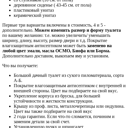
деревянное сиденье ( 43-45 см. от пола)
пластиковый унитаз
керамический унитаз
Первые три варианты включены в стоимость, 4 и 5 -
дополнительно.
Можем изменить размер и форму туалета
по вашему желанию: т.е. можно увеличить/ уменьшить
ширину, длину, высоту, размер двери и т.д. Покрытие
влагозащитным антисептиком может быть
заменено на
любой цвет эмали, масла ОСМО, Биофа или Борма.
Дополнительно доставим, выкопаем яму и установим.
Что вы получаете:
Большой дачный туалет из сухого пиломатериала, сорта
А-Б.
Покрытие влагозащитным антисептиком с внутренней и
внешней стороны. Цвет вы подбираете на свой вкус.
Укрепление корпуса из бруска, для большей
устойчивости и жесткости конструкции.
Крышу из проф. листа, металлочерепицы или ондулина.
Цвет вы также подбираете на свой вкус
2 года гарантии. Если что-то сломается, починим и
заменим детали за свой счет.
Установленную ручку и шпингалет