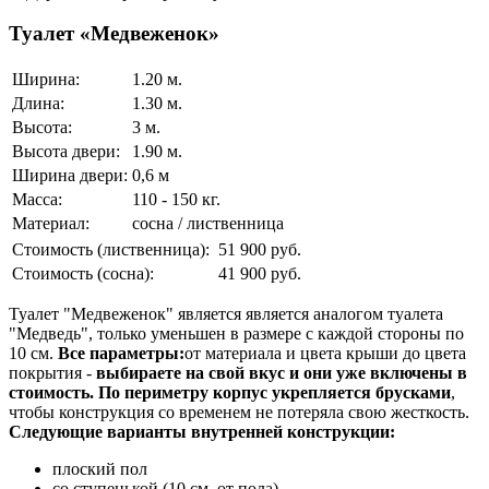
Туалет «Медвеженок»
Ширина:
1.20 м.
Длина:
1.30 м.
Высота:
3 м.
Высота двери:
1.90 м.
Ширина двери:
0,6 м
Масса:
110 - 150 кг.
Материал:
сосна / лиственница
Стоимость (лиственница):
51 900 руб.
Стоимость (сосна):
41 900 руб.
Туалет "Медвеженок" является является аналогом туалета
"Медведь", только уменьшен в размере с каждой стороны по
10 см.
Все параметры:
от материала и цвета крыши до цвета
покрытия -
выбираете на свой вкус и они уже включены в
стоимость.
По периметру корпус укрепляется брусками
,
чтобы конструкция со временем не потеряла свою жесткость.
Следующие варианты внутренней конструкции:
плоский пол
со ступенькой (10 см. от пола)