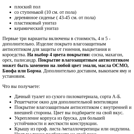
плоский пол
со ступенькой (10 см. от пола)
деревянное сиденье ( 43-45 см. от пола)
пластиковый унитаз
керамический унитаз
Первые три варианты включены в стоимость, 4 и 5 -
дополнительно. Изделие покрыто влагозащитным
антисептиком для защиты от гниения, выцветания и
короедства.
На выбор 4 цвета покрытия:
сосна, махагон,
орех, палисандр.
Покрытие влагозащитным антисептиком
может быть заменено на любой цвет эмали, масла ОСМО,
Биофа или Борма
. Дополнительно доставим, выкопаем яму и
установим.
Что вы получаете:
Дачный туалет из сухого пиломатериала, сорта А-Б.
Решетчатое окно для дополнительной вентиляции
Покрытие влагозащитным антисептиком с внутренней и
внешней стороны. Цвет вы подбираете на свой вкус.
Укрепление корпуса из бруска, для большей
устойчивости и жесткости конструкции.
Крышу из проф. листа /металлочерепицы или ондулина.