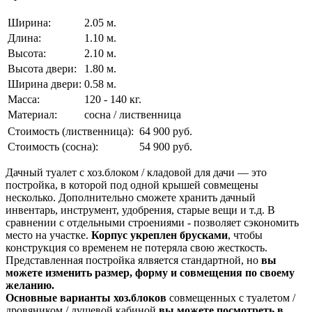
Ширина:
2.05 м.
Длина:
1.10 м.
Высота:
2.10 м.
Высота двери:
1.80 м.
Ширина двери:
0.58 м.
Масса:
120 - 140 кг.
Материал:
сосна / лиственница
Стоимость (лиственница):
64 900 руб.
Стоимость (сосна):
54 900 руб.
Дачный туалет с хоз.блоком / кладовой для дачи — это
постройка, в которой под одной крышей совмещены
несколько. Дополнительно сможете хранить дачный
инвентарь, инструмент, удобрения, старые вещи и т.д. В
сравнении с отдельными строениями - позволяет сэкономить
место на участке.
Корпус укреплен брусками
, чтобы
конструкция со временем не потеряла свою жесткость.
Представленная постройка ялвяется стандартной, но
вы
можете изменить размер, форму и совмещения по своему
желанию.
Основные варианты хоз.блоков
совмещенных с туалетом /
дровяником / душевой кабиной
вы можете посмотреть в