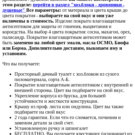
этом разделе:
перейти в раздел "хоз.блоки - дровяники -
душевые"
Все параметры:
от материала и цвета крыши до
цвета покрытия -
выбираете на свой вкус и они уже
включены в стоимость.
Изделие покрыто влагозащитным
антисептиком для защиты от гниения, выцветания и
короедства. На выбор 4 цвета покрытия: сосна, махагон, орех,
палисандр. Покрытие влагозащитным антисептиком может
быть
заменено на любой цвет эмали, масла ОСМО, Биофа
или Борма. Дополнительно доставим, выкопаем яму и
установим.
Что вы получаете:
Просторный дачный туалет с хоз.блоком из сухого
пиломатериала, сорта А-Б.
Покрытие влагозащитным антисептиком с внутренней и
внешней стороны. Цвет вы подбираете на свой вкус.
Укрепление корпуса из бруска, для большей
устойчивости и жесткости конструкции.
Крышу из проф. листа или ондулина. Цвет вы также
подбираете на свой вкус
2 года гарантии. Если что-то сломается, починим и
заменим детали за свой счет.
Установленную ручку и шпингалет
БЕСПЛАТНО. Вы получаете крестовину (основание) из