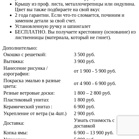
Крышу из проф. листа, металлочерепицы или ондулина.
Цвет вы также подбираете на свой вкус
2 года гарантии. Если что-то сломается, починим и
заменим детали за свой счет.
Установленную ручку и шпингалет
БЕСПЛАТНО. Вы получаете крестовину (основание) из
лиственницы (материала, который не гниет).
Дополнительно:
Окошко с решеткой:
3 500 руб.
Вытяжка:
3 900 руб.
Нанесение рисунка /
от 1 900 - 5 900 руб.
аэрографии:
Покраска эмалью в разные
от 4 900 - 6 900 руб.
цвета:
Резные ветровые доски:
1 800 – 2 800 руб.
Пластиковый унитаз:
1 800 руб.
Керамический унитаз :
6 900 руб.
Укрепление от ветра (за 4шт.)
2 900 руб.
Узнать стоимость с
Доставка:
доставкой
Копка ямы:
6 900 – 13 900 руб.