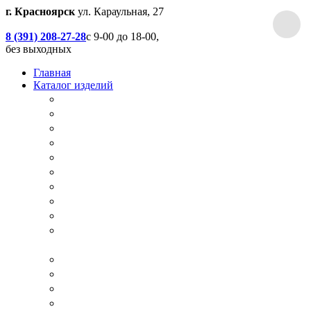
г. Красноярск
ул. Караульная, 27
8 (391) 208-27-28
с 9-00 до 18-00,
без выходных
Главная
Каталог изделий
Дачные туалеты
Хоз.блоки / Дровяники / Бытовки
Душевые
Беседки / Террасы / Пристройки / Крыльцо
Качели
Песочницы
Окна / Слуховые окна
Двери
Столы / Скамейки / Табуреты / Стулья
МАФ / Мебель для парков, кафе, баров и
ресторанов
Мебель Лофт / Столешницы / Подоконники
Собачьи будки
Вольеры
Разные столярные работы