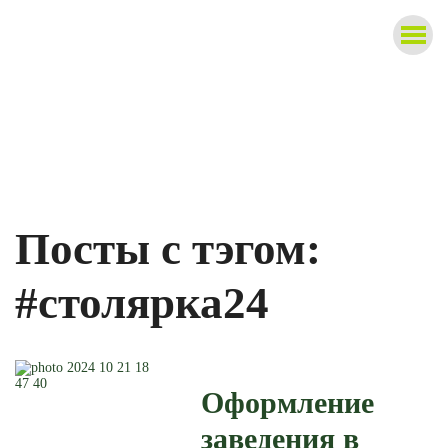
8 (391) 208-27-28
г. Красноярск
с 9-00 до 18-00,
ул. Караульная, 27
без выходных
Посты с тэгом:
#столярка24
Оформление
заведения в