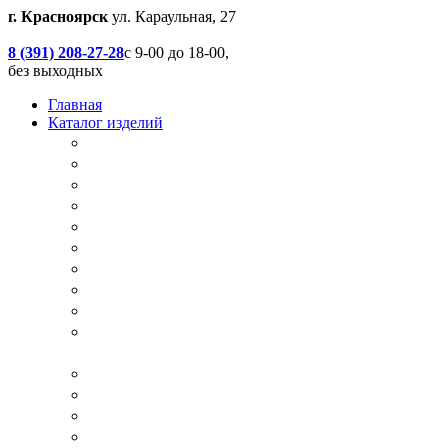
г. Красноярск
ул. Караульная, 27
8 (391) 208-27-28
с 9-00 до 18-00,
без выходных
Главная
Каталог изделий
Дачные туалеты
Хоз.блоки / Дровяники / Бытовки
Душевые
Беседки / Террасы / Пристройки / Крыльцо
Качели
Песочницы
Окна / Слуховые окна
Двери
Столы / Скамейки / Табуреты / Стулья
МАФ / Мебель для парков, кафе, баров и
ресторанов
Мебель Лофт / Столешницы / Подоконники
Собачьи будки
Вольеры
Разные столярные работы