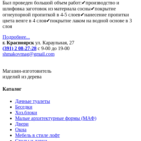
Был проведен большой объем работ:✔производство и
шлифовка заготовок из материала сосны✔покрытие
огнеупорной пропиткой в 4-5 слоев✔нанесение пропитки
цвета венге в 4 слоя✔покрытие лаком на водной основе в 3
слоя
Подробнее...
г. Красноярск
ул. Караульная, 27
(391) 2 08-27-28
с 9-00 до 19-00
shmakovmag@gmail.com
Магазин-изготовитель
изделий из дерева
Каталог
Дачные туалеты
Беседки
Хоз.блоки
Малые архитектурные формы (МАФ)
Двери
Окна
Мебель в стиле лофт
Столы и лавки