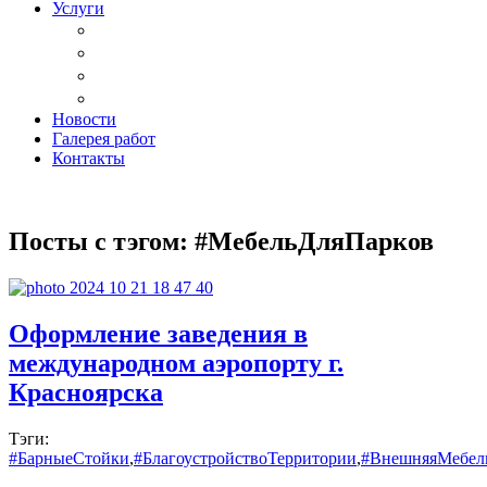
Услуги
Доставка
Копка ям под дачный туалет
Реставрация и ремонт мебели
Установка
Новости
Галерея работ
Контакты
Посты с тэгом: #МебельДляПарков
Оформление заведения в
международном аэропорту г.
Красноярска
Тэги:
#БарныеСтойки
,
#БлагоустройствоТерритории
,
#ВнешняяМебел