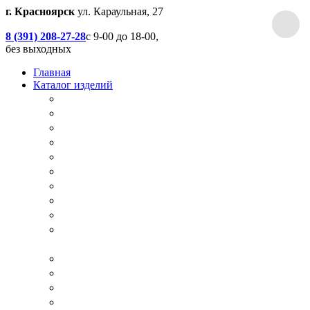
г. Красноярск
ул. Караульная, 27
8 (391) 208-27-28
с 9-00 до 18-00,
без выходных
Главная
Каталог изделий
Дачные туалеты
Хоз.блоки / Дровяники / Бытовки
Душевые
Беседки / Террасы / Пристройки / Крыльцо
Качели
Песочницы
Окна / Слуховые окна
Двери
Столы / Скамейки / Табуреты / Стулья
МАФ / Мебель для парков, кафе, баров и
ресторанов
Мебель Лофт / Столешницы / Подоконники
Собачьи будки
Вольеры
Разные столярные работы