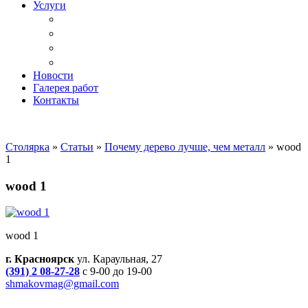
Услуги
Доставка
Копка ям под дачный туалет
Реставрация и ремонт мебели
Установка
Новости
Галерея работ
Контакты
Столярка
»
Статьи
»
Почему дерево лучше, чем металл
»
wood
1
wood 1
wood 1
г. Красноярск
ул. Караульная, 27
(391) 2 08-27-28
с 9-00 до 19-00
shmakovmag@gmail.com