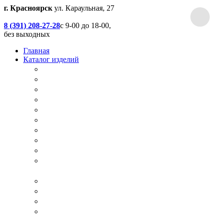
г. Красноярск
ул. Караульная, 27
8 (391) 208-27-28
с 9-00 до 18-00,
без выходных
Главная
Каталог изделий
Дачные туалеты
Хоз.блоки / Дровяники / Бытовки
Душевые
Беседки / Террасы / Пристройки / Крыльцо
Качели
Песочницы
Окна / Слуховые окна
Двери
Столы / Скамейки / Табуреты / Стулья
МАФ / Мебель для парков, кафе, баров и
ресторанов
Мебель Лофт / Столешницы / Подоконники
Собачьи будки
Вольеры
Разные столярные работы