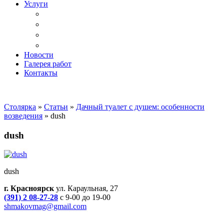
Услуги
Доставка
Копка ям под дачный туалет
Реставрация и ремонт мебели
Установка
Новости
Галерея работ
Контакты
Столярка
»
Статьи
»
Дачный туалет с душем: особенности
возведения
»
dush
dush
dush
г. Красноярск
ул. Караульная, 27
(391) 2 08-27-28
с 9-00 до 19-00
shmakovmag@gmail.com