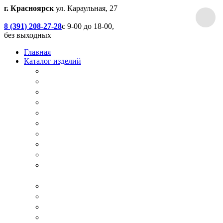
г. Красноярск
ул. Караульная, 27
8 (391) 208-27-28
с 9-00 до 18-00,
без выходных
Главная
Каталог изделий
Дачные туалеты
Хоз.блоки / Дровяники / Бытовки
Душевые
Беседки / Террасы / Пристройки / Крыльцо
Качели
Песочницы
Окна / Слуховые окна
Двери
Столы / Скамейки / Табуреты / Стулья
МАФ / Мебель для парков, кафе, баров и
ресторанов
Мебель Лофт / Столешницы / Подоконники
Собачьи будки
Вольеры
Разные столярные работы