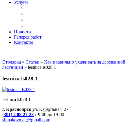
Услуги
Доставка
Копка ям под дачный туалет
Реставрация и ремонт мебели
Установка
Новости
Галерея работ
Контакты
Столярка
»
Статьи
»
Как правильно ухаживать за деревянной
лестницей
»
lestnica ls028 1
lestnica ls028 1
lestnica ls028 1
г. Красноярск
ул. Караульная, 27
(391) 2 08-27-28
с 9-00 до 19-00
shmakovmag@gmail.com