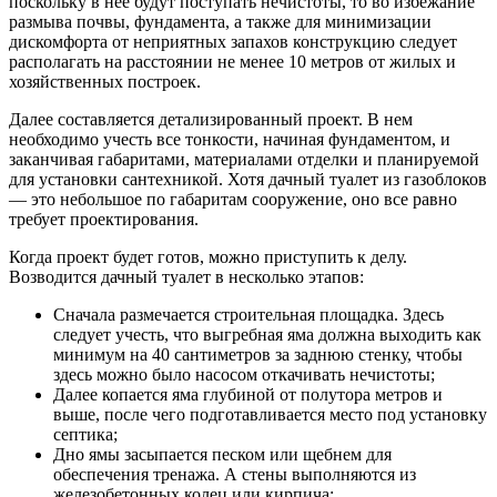
поскольку в нее будут поступать нечистоты, то во избежание
размыва почвы, фундамента, а также для минимизации
дискомфорта от неприятных запахов конструкцию следует
располагать на расстоянии не менее 10 метров от жилых и
хозяйственных построек.
Далее составляется детализированный проект. В нем
необходимо учесть все тонкости, начиная фундаментом, и
заканчивая габаритами, материалами отделки и планируемой
для установки сантехникой. Хотя дачный туалет из газоблоков
— это небольшое по габаритам сооружение, оно все равно
требует проектирования.
Когда проект будет готов, можно приступить к делу.
Возводится дачный туалет в несколько этапов:
Сначала размечается строительная площадка. Здесь
следует учесть, что выгребная яма должна выходить как
минимум на 40 сантиметров за заднюю стенку, чтобы
здесь можно было насосом откачивать нечистоты;
Далее копается яма глубиной от полутора метров и
выше, после чего подготавливается место под установку
септика;
Дно ямы засыпается песком или щебнем для
обеспечения тренажа. А стены выполняются из
железобетонных колец или кирпича;