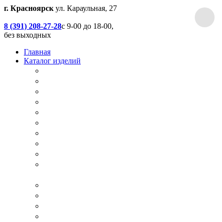
г. Красноярск
ул. Караульная, 27
8 (391) 208-27-28
с 9-00 до 18-00,
без выходных
Главная
Каталог изделий
Дачные туалеты
Хоз.блоки / Дровяники / Бытовки
Душевые
Беседки / Террасы / Пристройки / Крыльцо
Качели
Песочницы
Окна / Слуховые окна
Двери
Столы / Скамейки / Табуреты / Стулья
МАФ / Мебель для парков, кафе, баров и
ресторанов
Мебель Лофт / Столешницы / Подоконники
Собачьи будки
Вольеры
Разные столярные работы