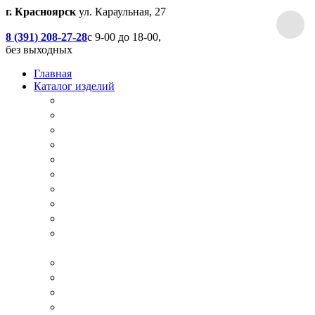
г. Красноярск
ул. Караульная, 27
8 (391) 208-27-28
с 9-00 до 18-00,
без выходных
Главная
Каталог изделий
Дачные туалеты
Хоз.блоки / Дровяники / Бытовки
Душевые
Беседки / Террасы / Пристройки / Крыльцо
Качели
Песочницы
Окна / Слуховые окна
Двери
Столы / Скамейки / Табуреты / Стулья
МАФ / Мебель для парков, кафе, баров и
ресторанов
Мебель Лофт / Столешницы / Подоконники
Собачьи будки
Вольеры
Разные столярные работы