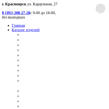
г. Красноярск
ул. Караульная, 27
8 (391) 208-27-28
с 9-00 до 18-00,
без выходных
Главная
Каталог изделий
Дачные туалеты
Хоз.блоки / Дровяники / Бытовки
Душевые
Беседки / Террасы / Пристройки / Крыльцо
Качели
Песочницы
Окна / Слуховые окна
Двери
Столы / Скамейки / Табуреты / Стулья
МАФ / Мебель для парков, кафе, баров и
ресторанов
Мебель Лофт / Столешницы / Подоконники
Собачьи будки
Вольеры
Разные столярные работы