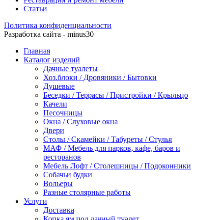
Статьи
Политика конфиденциальности
Разработка сайта - minus30
Главная
Каталог изделий
Дачные туалеты
Хоз.блоки / Дровяники / Бытовки
Душевые
Беседки / Террасы / Пристройки / Крыльцо
Качели
Песочницы
Окна / Слуховые окна
Двери
Столы / Скамейки / Табуреты / Стулья
МАФ / Мебель для парков, кафе, баров и
ресторанов
Мебель Лофт / Столешницы / Подоконники
Собачьи будки
Вольеры
Разные столярные работы
Услуги
Доставка
Копка ям под дачный туалет