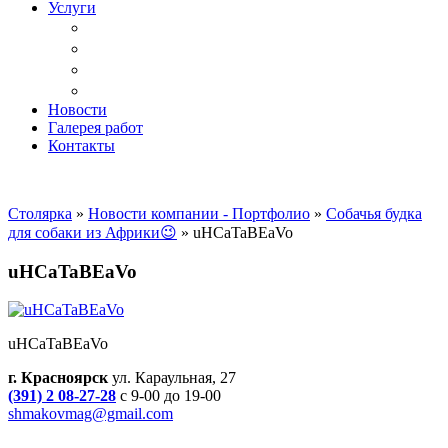
Услуги
Доставка
Копка ям под дачный туалет
Реставрация и ремонт мебели
Установка
Новости
Галерея работ
Контакты
Столярка
»
Новости компании - Портфолио
»
Собачья будка
для собаки из Африки😉
»
uHCaTaBEaVo
uHCaTaBEaVo
uHCaTaBEaVo
г. Красноярск
ул. Караульная, 27
(391) 2 08-27-28
с 9-00 до 19-00
shmakovmag@gmail.com