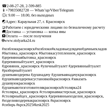
☎2-08-27-28, 2-599-885
📱+79835082728 — Whats’up/Viber/Telegram
🕧с 9.00 — 18.00, без выходных
🌏Адрес: Караульная 27, г. Красноярск
🤝Работаем с юридическими лицами по безналичному расчету
🚚Доставка — установка — копка ямы
🏦Оплата — после получения
🌐www.stolyarka24.ru
#хозблоккрасноярск#хозблоки#кладовыедлядачи#дачныекладов
#бытовка_красноярск #бытовкасутеплением_красноярск
#деревяннаябытовка_красноярск
#деревянныйтуалет_красноярск
#дровяник_красноярск #уличныйтуалет #деревянныйтуалет
#разборныйтуалет
душеваяиздерева #душнадачу #душеваянадачукрасноярск
#душеваяиздеревасустановкойкрасноярск #заказать
душевуюкрасноярск
#душеваяотизготовителякрасноярск#столярка24
#столярка_красноярск #столярнаямастерская_красноярск
#столярныйцех_красноярск #деревянныеизделия_красноярск,
#изделияиздеревакрасноярск #красноярск
#сибирь #крск2025#krsk2025