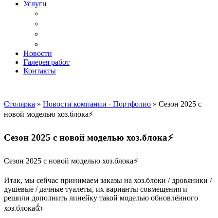
Услуги
Доставка
Копка ям под дачный туалет
Реставрация и ремонт мебели
Установка
Новости
Галерея работ
Контакты
Столярка
»
Новости компании - Портфолио
»
Сезон 2025 с
новой моделью хоз.блока⚡️
Сезон 2025 с новой моделью хоз.блока⚡️
Сезон 2025 с новой моделью хоз.блока⚡️
Итак, мы сейчас принимаем заказы на хоз.блоки / дровяники /
душевые / дачные туалеты, их варианты совмещения и
решили дополнить линейку такой моделью обновлённого
хоз.блока👍