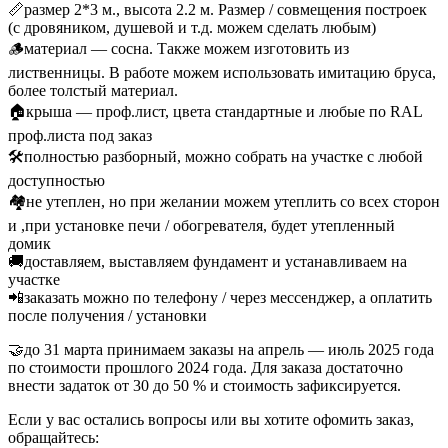
📏размер 2*3 м., высота 2.2 м. Размер / совмещения построек
(с дровяником, душевой и т.д. можем сделать любым)
🪵материал — сосна. Также можем изготовить из
лиственницы. В работе можем использовать имитацию бруса,
более толстый материал.
🏠крыша — проф.лист, цвета стандартные и любые по RAL
проф.листа под заказ
🛠полностью разборный, можно собрать на участке с любой
доступностью
🏘не утеплен, но при желании можем утеплить со всех сторон
и ,при установке печи / обогревателя, будет утепленный
домик
🚚доставляем, выставляем фундамент и устанавливаем на
участке
📲заказать можно по телефону / через мессенджер, а оплатить
после получения / установки
🤝до 31 марта принимаем заказы на апрель — июль 2025 года
по стоимости прошлого 2024 года. Для заказа достаточно
внести задаток от 30 до 50 % и стоимость зафиксируется.
Если у вас остались вопросы или вы хотите офомить заказ,
обращайтесь: