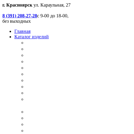
г. Красноярск
ул. Караульная, 27
8 (391) 208-27-28
с 9-00 до 18-00,
без выходных
Главная
Каталог изделий
Дачные туалеты
Хоз.блоки / Дровяники / Бытовки
Душевые
Беседки / Террасы / Пристройки / Крыльцо
Качели
Песочницы
Окна / Слуховые окна
Двери
Столы / Скамейки / Табуреты / Стулья
МАФ / Мебель для парков, кафе, баров и
ресторанов
Мебель Лофт / Столешницы / Подоконники
Собачьи будки
Вольеры
Разные столярные работы