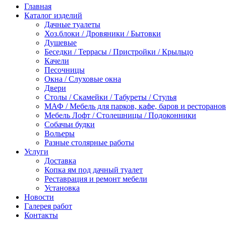
Главная
Каталог изделий
Дачные туалеты
Хоз.блоки / Дровяники / Бытовки
Душевые
Беседки / Террасы / Пристройки / Крыльцо
Качели
Песочницы
Окна / Слуховые окна
Двери
Столы / Скамейки / Табуреты / Стулья
МАФ / Мебель для парков, кафе, баров и ресторанов
Мебель Лофт / Столешницы / Подоконники
Собачьи будки
Вольеры
Разные столярные работы
Услуги
Доставка
Копка ям под дачный туалет
Реставрация и ремонт мебели
Установка
Новости
Галерея работ
Контакты