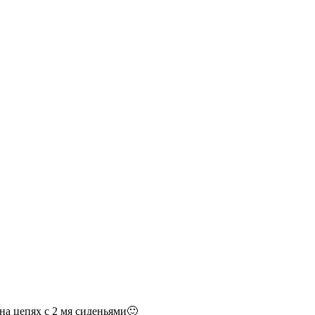
а цепях с 2 мя сиденьями🙂