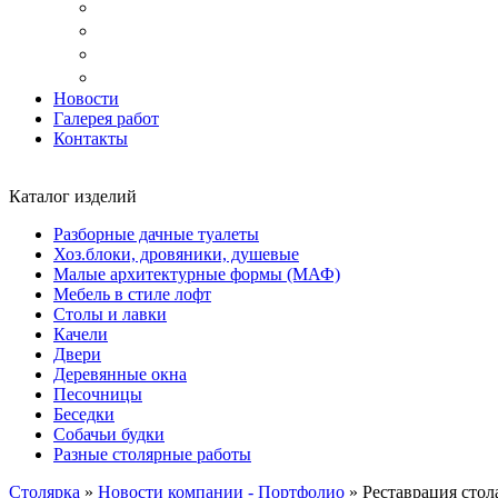
Доставка
Копка ям под дачный туалет
Реставрация и ремонт мебели
Установка
Новости
Галерея работ
Контакты
Каталог изделий
Разборные дачные туалеты
Хоз.блоки, дровяники, душевые
Малые архитектурные формы (МАФ)
Мебель в стиле лофт
Столы и лавки
Качели
Двери
Деревянные окна
Песочницы
Беседки
Собачьи будки
Разные столярные работы
Столярка
»
Новости компании - Портфолио
»
Реставрация стол