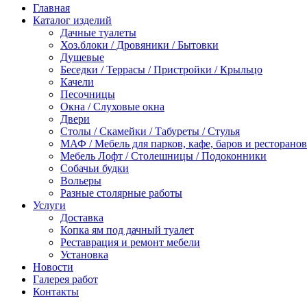
Главная
Каталог изделий
Дачные туалеты
Хоз.блоки / Дровяники / Бытовки
Душевые
Беседки / Террасы / Пристройки / Крыльцо
Качели
Песочницы
Окна / Слуховые окна
Двери
Столы / Скамейки / Табуреты / Стулья
МАФ / Мебель для парков, кафе, баров и ресторанов
Мебель Лофт / Столешницы / Подоконники
Собачьи будки
Вольеры
Разные столярные работы
Услуги
Доставка
Копка ям под дачный туалет
Реставрация и ремонт мебели
Установка
Новости
Галерея работ
Контакты