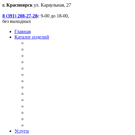
г. Красноярск
ул. Караульная, 27
8 (391) 208-27-28
с 9-00 до 18-00,
без выходных
Главная
Каталог изделий
Дачные туалеты
Хоз.блоки / Дровяники / Бытовки
Душевые
Беседки / Террасы / Пристройки / Крыльцо
Качели
Песочницы
Окна / Слуховые окна
Двери
Столы / Скамейки / Табуреты / Стулья
МАФ / Мебель для парков, кафе, баров и рес
Мебель Лофт / Столешницы / Подоконники
Собачьи будки
Вольеры
Разные столярные работы
Услуги