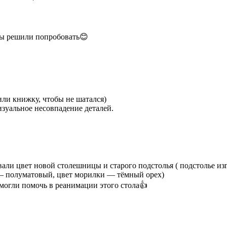
Мы решили попробовать😊
или книжку, чтобы не шатался)
изуальное несовпадение деталей.
али цвет новой столешницы и старого подстолья ( подстолье изг
— полуматовый, цвет морилки — тёмный орех)
могли помочь в реанимации этого стола👍