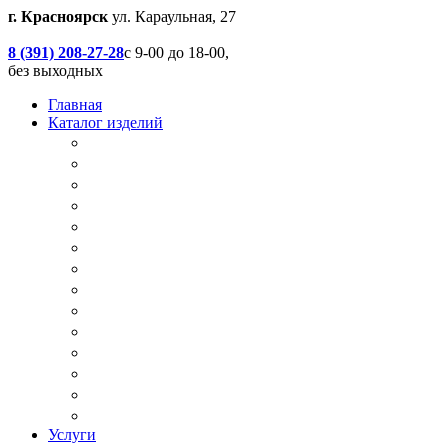
г. Красноярск
ул. Караульная, 27
8 (391) 208-27-28
с 9-00 до 18-00,
без выходных
Главная
Каталог изделий
Дачные туалеты
Хоз.блоки / Дровяники / Бытовки
Душевые
Беседки / Террасы / Пристройки / Крыльцо
Качели
Песочницы
Окна / Слуховые окна
Двери
Столы / Скамейки / Табуреты / Стулья
МАФ / Мебель для парков, кафе, баров и рес
Мебель Лофт / Столешницы / Подоконники
Собачьи будки
Вольеры
Разные столярные работы
Услуги