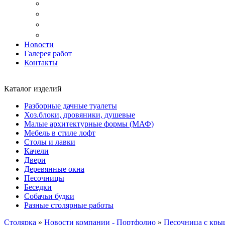
Доставка
Копка ям под дачный туалет
Реставрация и ремонт мебели
Установка
Новости
Галерея работ
Контакты
Каталог изделий
Разборные дачные туалеты
Хоз.блоки, дровяники, душевые
Малые архитектурные формы (МАФ)
Мебель в стиле лофт
Столы и лавки
Качели
Двери
Деревянные окна
Песочницы
Беседки
Собачьи будки
Разные столярные работы
Столярка
»
Новости компании - Портфолио
»
Песочница с крыш