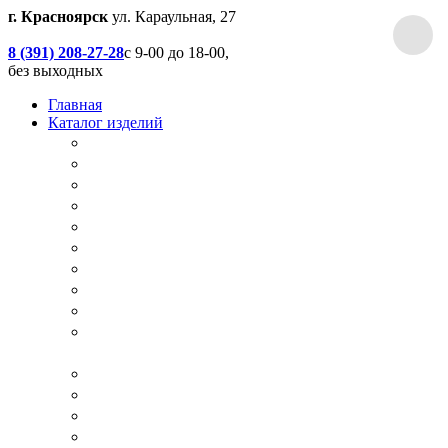
г. Красноярск
ул. Караульная, 27
8 (391) 208-27-28
с 9-00 до 18-00,
без выходных
Главная
Каталог изделий
Дачные туалеты
Хоз.блоки / Дровяники / Бытовки
Душевые
Беседки / Террасы / Пристройки / Крыльцо
Качели
Песочницы
Окна / Слуховые окна
Двери
Столы / Скамейки / Табуреты / Стулья
МАФ / Мебель для парков, кафе, баров и
ресторанов
Мебель Лофт / Столешницы / Подоконники
Собачьи будки
Вольеры
Разные столярные работы