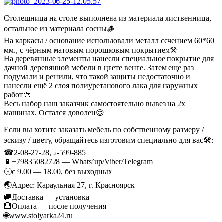
Столешница на столе выполнена из материала лиственница,
остальное из материала сосны🪵
На каркасы / основание использовали металл сечением 60*60
мм., с чёрным матовым порошковым покрытием⚒
На деревянные элементы нанесли специальное покрытие для
дачной деревянной мебели в цвете венге. Затем еще раз
подумали и решили, что такой защиты недостаточно и
нанесли ещё 2 слоя полиуретанового лака для наружных
работ🎨
Весь набор наш заказчик самостоятельно вывез на 2х
машинах. Остался доволен😌
Если вы хотите заказать мебель по собственному размеру /
эскизу / цвету, обращайтесь изготовим специально для вас🛠:
☎2-08-27-28, 2-599-885
📱+79835082728 — Whats’up/Viber/Telegram
🕧с 9.00 — 18.00, без выходных
🌏Адрес: Караульная 27, г. Красноярск
🚚Доставка — установка
🏦Оплата — после получения
🌐www.stolyarka24.ru