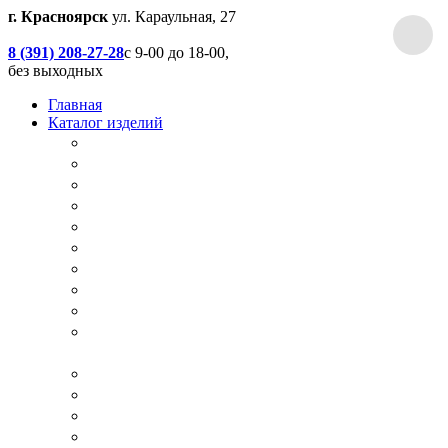
г. Красноярск
ул. Караульная, 27
8 (391) 208-27-28
с 9-00 до 18-00,
без выходных
Главная
Каталог изделий
Дачные туалеты
Хоз.блоки / Дровяники / Бытовки
Душевые
Беседки / Террасы / Пристройки / Крыльцо
Качели
Песочницы
Окна / Слуховые окна
Двери
Столы / Скамейки / Табуреты / Стулья
МАФ / Мебель для парков, кафе, баров и
ресторанов
Мебель Лофт / Столешницы / Подоконники
Собачьи будки
Вольеры
Разные столярные работы