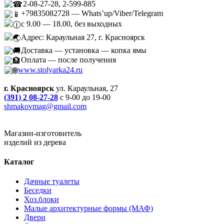
2-08-27-28, 2-599-885
+79835082728 — Whats’up/Viber/Telegram
с 9.00 — 18.00, без выходных
Адрес: Караульная 27, г. Красноярск
Доставка — установка — копка ямы
Оплата — после получения
www.stolyarka24.ru
г. Красноярск
ул. Караульная, 27
(391) 2 08-27-28
с 9-00 до 19-00
shmakovmag@gmail.com
Магазин-изготовитель
изделий из дерева
Каталог
Дачные туалеты
Беседки
Хоз.блоки
Малые архитектурные формы (МАФ)
Двери