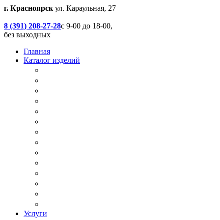
г. Красноярск
ул. Караульная, 27
8 (391) 208-27-28
с 9-00 до 18-00,
без выходных
Главная
Каталог изделий
Дачные туалеты
Хоз.блоки / Дровяники / Бытовки
Душевые
Беседки / Террасы / Пристройки / Крыльцо
Качели
Песочницы
Окна / Слуховые окна
Двери
Столы / Скамейки / Табуреты / Стулья
МАФ / Мебель для парков, кафе, баров и рес
Мебель Лофт / Столешницы / Подоконники
Собачьи будки
Вольеры
Разные столярные работы
Услуги