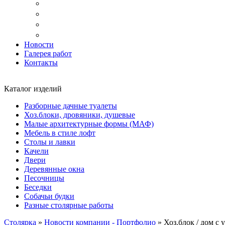
Доставка
Копка ям под дачный туалет
Реставрация и ремонт мебели
Установка
Новости
Галерея работ
Контакты
Каталог изделий
Разборные дачные туалеты
Хоз.блоки, дровяники, душевые
Малые архитектурные формы (МАФ)
Мебель в стиле лофт
Столы и лавки
Качели
Двери
Деревянные окна
Песочницы
Беседки
Собачьи будки
Разные столярные работы
Столярка
»
Новости компании - Портфолио
»
Хоз.блок / дом с