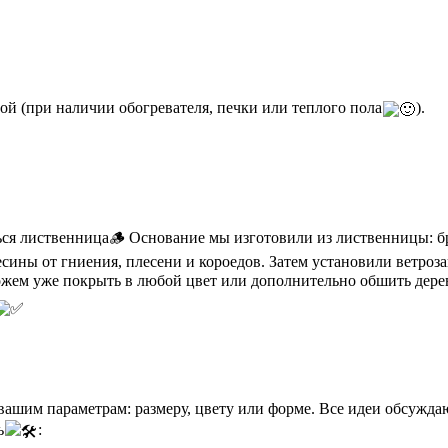
мой (при наличии обогревателя, печки или теплого пола
).
ься лиственница🪵 Основание мы изготовили из лиственницы: б
сины от гниения, плесени и короедов. Затем установили ветроз
можем уже покрыть в любой цвет или дополнительно обшить дер
вашим параметрам: размеру, цвету или форме. Все идеи обсужда
ь
: