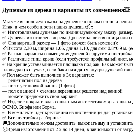
Душевые из дерева и варианты их совмещения💥
Мы уже выполняем заказы на душевые в новом сезоне и решили
Итак, в чем особенности наших душевых💥:
✅ Изготовливаем душевые по индивидуальному заказу: размер
✅ Душевая изготовлена дерева. Древесина: лиственница или со
✅ Стандартный размер — 1 фото (может быть изменен):
📏Высота 2,30 м, ширина 1.05, длина 1.10, для ямы 0.8*0.9 м. (
✅ Разные варианты совмещения душевой с другими постройками
✅ Различные типы крыш (если требуется): профильный лист, м
✅На крыше устанавливается площадка под бак. Бак может быть
площадки (в случаях, если баки находятся внутри душевой ил
✅Пол может быть выполнен в 3х вариантах:
— решетчатый пол из дерева
— пол с установкой ванны (1 фото)
— пол с ванной + съемная деревянная решетка над ванной
— можете предложить свой вариант
✅ Изделие покрыто влагозащитным антисептиком для защиты дре
ОСМО, Биофа или Борма.
✅ В комплекте идет крестовина из лиственницы для установки 
✅ Все постройки разборные.
🚚Дополнительно можем доставить, выкопать яму и установить
🕖Время изготовления от 2 х до 14 дней, в зависимости от заг