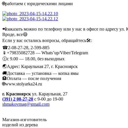
🌐работаем с юридическими лицами
📲заказать можно по телефону или у нас в офисе по адресу ул. 
Вроде, все😄
Если у вас остались вопросы, обращайтесь🛠:
☎2-08-27-28, 2-599-885
📱+79835082728 — Whats’up/Viber/Telegram
🕧с 9.00 — 18.00, без выходных
🌏Адрес: Караульная 27, г. Красноярск
🚚Доставка — установка — копка ямы
🏦Оплата — после получения
🌐www.stolyarka24.ru
г. Красноярск
ул. Караульная, 27
(391) 2 08-27-28
с 9-00 до 19-00
shmakovmag@gmail.com
Магазин-изготовитель
изделий из дерева