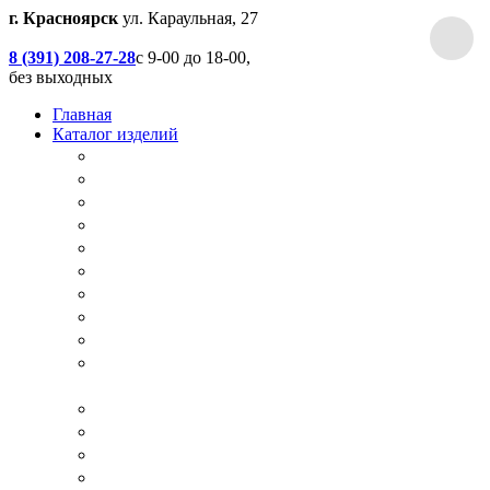
г. Красноярск
ул. Караульная, 27
8 (391) 208-27-28
с 9-00 до 18-00,
без выходных
Главная
Каталог изделий
Дачные туалеты
Хоз.блоки / Дровяники / Бытовки
Душевые
Беседки / Террасы / Пристройки / Крыльцо
Качели
Песочницы
Окна / Слуховые окна
Двери
Столы / Скамейки / Табуреты / Стулья
МАФ / Мебель для парков, кафе, баров и
ресторанов
Мебель Лофт / Столешницы / Подоконники
Собачьи будки
Вольеры
Разные столярные работы