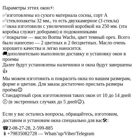
Параметры эттих окон⚡️:
✅️изготовлены из сухого материала сосны, сорт А
✅️стеклопакеты 32 мм., то есть двухкамерное (3 стекла)
✅️окна изготовили с увеличенной коробкой на 250 мм. (эта
коробка служит доборами) и подоконниками
✅️покрытие — масло Borma Wachs, цвет темный орех. Всего
было нанесено — 2 цветных и 2 бесцветных. Масло очень
хорошего качества и легко наносится.
🚚дополнительно выполнили доставку и установку окон в
проемы
Далее будут установлены наличники и окна будут завершены
👍
Мы можем изготовить и покрасить окна по вашим размерам,
форме и цветам. Для заказа достаточно прислать размеры
проёма😊
Стандартный срок изготовления таких окон от 10 до 14 дней
🕖 (в экстренных случаях до 5 дней😉).
Если у вас остались вопросы, обращайтесь, изготовим,
доставим и установим окна специально для вас🛠:
☎2-08-27-28, 2-599-885
📱+79835082728 — Whats’up/Viber/Telegram