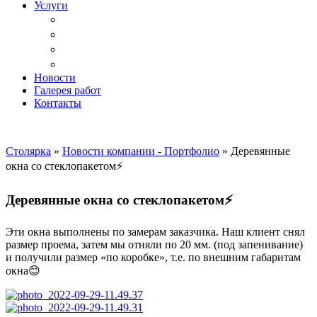
Услуги
Доставка
Копка ям под дачный туалет
Реставрация и ремонт мебели
Установка
Новости
Галерея работ
Контакты
Столярка
»
Новости компании - Портфолио
»
Деревянные
окна со стеклопакетом⚡️
Деревянные окна со стеклопакетом⚡️
Эти окна выполнены по замерам заказчика. Наш клиент снял
размер проема, затем мы отняли по 20 мм. (под запенивание)
и получили размер «по коробке», т.е. по внешним габаритам
окна😊