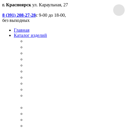
г. Красноярск
ул. Караульная, 27
8 (391) 208-27-28
с 9-00 до 18-00,
без выходных
Главная
Каталог изделий
Дачные туалеты
Хоз.блоки / Дровяники / Бытовки
Душевые
Беседки / Террасы / Пристройки / Крыльцо
Качели
Песочницы
Окна / Слуховые окна
Двери
Столы / Скамейки / Табуреты / Стулья
МАФ / Мебель для парков, кафе, баров и
ресторанов
Мебель Лофт / Столешницы / Подоконники
Собачьи будки
Вольеры
Разные столярные работы