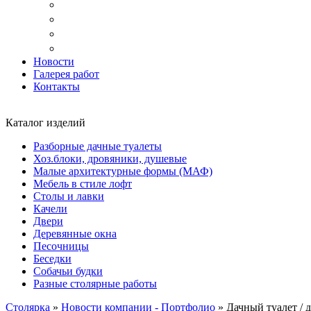
Доставка
Копка ям под дачный туалет
Реставрация и ремонт мебели
Установка
Новости
Галерея работ
Контакты
Каталог изделий
Разборные дачные туалеты
Хоз.блоки, дровяники, душевые
Малые архитектурные формы (МАФ)
Мебель в стиле лофт
Столы и лавки
Качели
Двери
Деревянные окна
Песочницы
Беседки
Собачьи будки
Разные столярные работы
Столярка
»
Новости компании - Портфолио
»
Дачный туалет / д