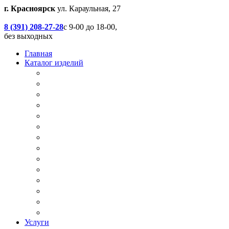
г. Красноярск
ул. Караульная, 27
8 (391) 208-27-28
с 9-00 до 18-00,
без выходных
Главная
Каталог изделий
Дачные туалеты
Хоз.блоки / Дровяники / Бытовки
Душевые
Беседки / Террасы / Пристройки / Крыльцо
Качели
Песочницы
Окна / Слуховые окна
Двери
Столы / Скамейки / Табуреты / Стулья
МАФ / Мебель для парков, кафе, баров и рес
Мебель Лофт / Столешницы / Подоконники
Собачьи будки
Вольеры
Разные столярные работы
Услуги