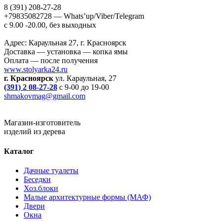
8 (391) 208-27-28
+79835082728 — Whats’up/Viber/Telegram
с 9.00 -20.00, без выходных
Адрес: Караульная 27, г. Красноярск
Доставка — установка — копка ямы
Оплата — после получения
www.stolyarka24.ru
г. Красноярск
ул. Караульная, 27
(391) 2 08-27-28
с 9-00 до 19-00
shmakovmag@gmail.com
Магазин-изготовитель
изделий из дерева
Каталог
Дачные туалеты
Беседки
Хоз.блоки
Малые архитектурные формы (МАФ)
Двери
Окна