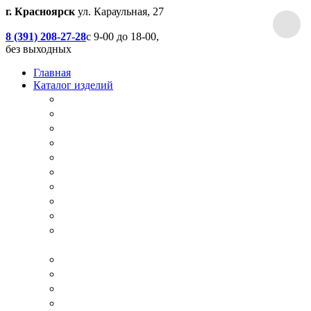
г. Красноярск
ул. Караульная, 27
8 (391) 208-27-28
с 9-00 до 18-00,
без выходных
Главная
Каталог изделий
Дачные туалеты
Хоз.блоки / Дровяники / Бытовки
Душевые
Беседки / Террасы / Пристройки / Крыльцо
Качели
Песочницы
Окна / Слуховые окна
Двери
Столы / Скамейки / Табуреты / Стулья
МАФ / Мебель для парков, кафе, баров и
ресторанов
Мебель Лофт / Столешницы / Подоконники
Собачьи будки
Вольеры
Разные столярные работы