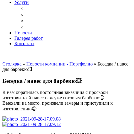
Услуги
Доставка
Копка ям под дачный туалет
Реставрация и ремонт мебели
Установка
Новости
Галерея работ
Контакты
Столярка
»
Новости компании - Портфолио
»
Беседка / навес
для барбекю💥
Беседка / навес для барбекю💥
К нам обратилась постоянная заказчица с просьбой
изготовить ей навес наж уже готовым барбекю🤔
Выехали на место, произвели замеры и приступили к
изготовлению😊