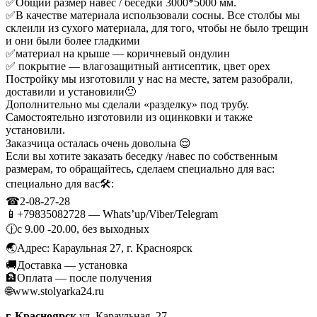
✅Общий размер навес / беседки 3000*5000 мм.
✅В качестве материала использовали сосны. Все столбы мы
склеили из сухого материала, для того, чтобы не было трещин
и они были более гладкими
✅материал на крыше — коричневый ондулин
✅ покрытие — влагозащитный антисептик, цвет орех
Постройку мы изготовили у нас на месте, затем разобрали,
доставили и установили🙂
Дополнительно мы сделали «разделку» под трубу.
Самостоятельно изготовили из оцинковки и также
установили.
Заказчица осталась очень довольна 😌
Если вы хотите заказать беседку /навес по собственным
размерам, то обращайтесь, сделаем специально для вас:
специально для вас🛠:
☎2-08-27-28
📱+79835082728 — Whats’up/Viber/Telegram
🕧с 9.00 -20.00, без выходных
🌏Адрес: Караульная 27, г. Красноярск
🚚Доставка — установка
🏦Оплата — после получения
🌐www.stolyarka24.ru
г. Красноярск
ул. Караульная, 27