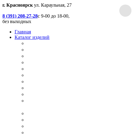
г. Красноярск
ул. Караульная, 27
8 (391) 208-27-28
с 9-00 до 18-00,
без выходных
Главная
Каталог изделий
Дачные туалеты
Хоз.блоки / Дровяники / Бытовки
Душевые
Беседки / Террасы / Пристройки / Крыльцо
Качели
Песочницы
Окна / Слуховые окна
Двери
Столы / Скамейки / Табуреты / Стулья
МАФ / Мебель для парков, кафе, баров и
ресторанов
Мебель Лофт / Столешницы / Подоконники
Собачьи будки
Вольеры
Разные столярные работы