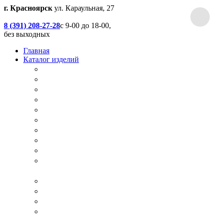
г. Красноярск
ул. Караульная, 27
8 (391) 208-27-28
с 9-00 до 18-00,
без выходных
Главная
Каталог изделий
Дачные туалеты
Хоз.блоки / Дровяники / Бытовки
Душевые
Беседки / Террасы / Пристройки / Крыльцо
Качели
Песочницы
Окна / Слуховые окна
Двери
Столы / Скамейки / Табуреты / Стулья
МАФ / Мебель для парков, кафе, баров и
ресторанов
Мебель Лофт / Столешницы / Подоконники
Собачьи будки
Вольеры
Разные столярные работы