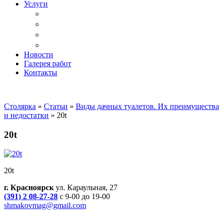
Услуги
Доставка
Копка ям под дачный туалет
Реставрация и ремонт мебели
Установка
Новости
Галерея работ
Контакты
Столярка
»
Статьи
»
Виды дачных туалетов. Их преимущества
и недостатки
»
20t
20t
20t
г. Красноярск
ул. Караульная, 27
(391) 2 08-27-28
с 9-00 до 19-00
shmakovmag@gmail.com