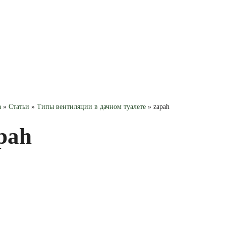
ГИ
НОВОСТИ
ГАЛЕРЕЯ РАБОТ
КОНТАКТЫ
а
»
Статьи
»
Типы вентиляции в дачном туалете
»
zapah
pah