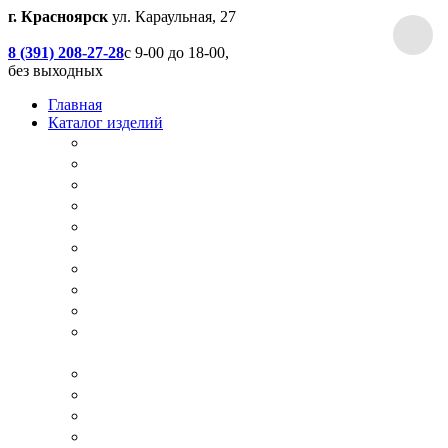
г. Красноярск
ул. Караульная, 27
8 (391) 208-27-28
с 9-00 до 18-00,
без выходных
Главная
Каталог изделий
Дачные туалеты
Хоз.блоки / Дровяники / Бытовки
Душевые
Беседки / Террасы / Пристройки / Крыльцо
Качели
Песочницы
Окна / Слуховые окна
Двери
Столы / Скамейки / Табуреты / Стулья
МАФ / Мебель для парков, кафе, баров и
ресторанов
Мебель Лофт / Столешницы / Подоконники
Собачьи будки
Вольеры
Разные столярные работы