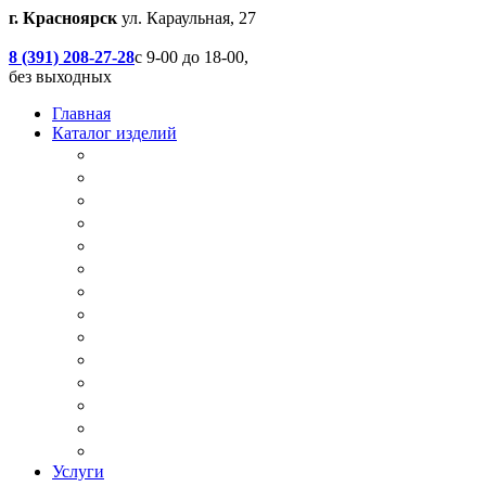
г. Красноярск
ул. Караульная, 27
8 (391) 208-27-28
с 9-00 до 18-00,
без выходных
Главная
Каталог изделий
Дачные туалеты
Хоз.блоки / Дровяники / Бытовки
Душевые
Беседки / Террасы / Пристройки / Крыльцо
Качели
Песочницы
Окна / Слуховые окна
Двери
Столы / Скамейки / Табуреты / Стулья
МАФ / Мебель для парков, кафе, баров и рес
Мебель Лофт / Столешницы / Подоконники
Собачьи будки
Вольеры
Разные столярные работы
Услуги