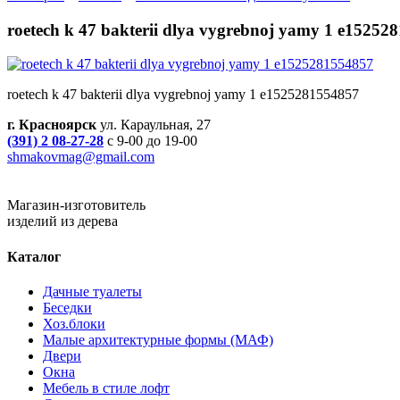
roetech k 47 bakterii dlya vygrebnoj yamy 1 e15252
roetech k 47 bakterii dlya vygrebnoj yamy 1 e1525281554857
г. Красноярск
ул. Караульная, 27
(391) 2 08-27-28
с 9-00 до 19-00
shmakovmag@gmail.com
Магазин-изготовитель
изделий из дерева
Каталог
Дачные туалеты
Беседки
Хоз.блоки
Малые архитектурные формы (МАФ)
Двери
Окна
Мебель в стиле лофт