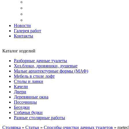
Доставка
Копка ям под дачный туалет
Реставрация и ремонт мебели
Установка
Новости
Галерея работ
Контакты
Каталог изделий
Разборные дачные туалеты
Хоз.блоки, дровяники, душевые
Малые архитектурные формы (МАФ)
Мебель в стиле лофт
Столы и лавки
Качели
Двери
Деревянные окна
Песочницы
Беседки
Собачьи будки
Разные столярные работы
Столярка
»
Статьи
»
Способы очистки дачных туалетов
»
roete