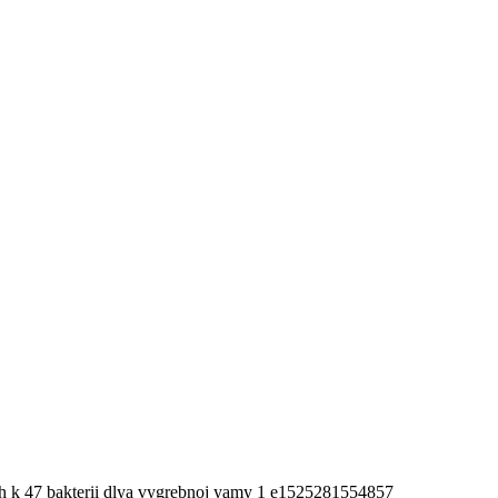
ch k 47 bakterii dlya vygrebnoj yamy 1 e1525281554857