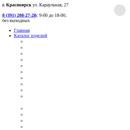
г. Красноярск
ул. Караульная, 27
8 (391) 208-27-28
с 9-00 до 18-00,
без выходных
Главная
Каталог изделий
Дачные туалеты
Хоз.блоки / Дровяники / Бытовки
Душевые
Беседки / Террасы / Пристройки / Крыльцо
Качели
Песочницы
Окна / Слуховые окна
Двери
Столы / Скамейки / Табуреты / Стулья
МАФ / Мебель для парков, кафе, баров и
ресторанов
Мебель Лофт / Столешницы / Подоконники
Собачьи будки
Вольеры
Разные столярные работы