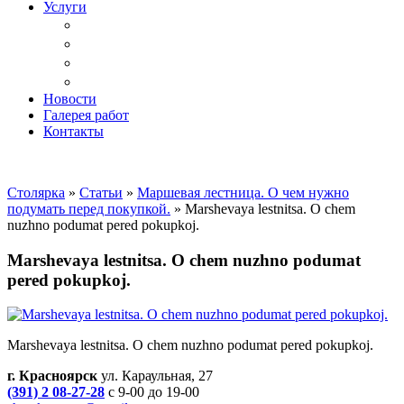
Услуги
Доставка
Копка ям под дачный туалет
Реставрация и ремонт мебели
Установка
Новости
Галерея работ
Контакты
Столярка
»
Статьи
»
Маршевая лестница. О чем нужно
подумать перед покупкой.
»
Marshevaya lestnitsa. O chem
nuzhno podumat pered pokupkoj.
Marshevaya lestnitsa. O chem nuzhno podumat
pered pokupkoj.
Marshevaya lestnitsa. O chem nuzhno podumat pered pokupkoj.
г. Красноярск
ул. Караульная, 27
(391) 2 08-27-28
с 9-00 до 19-00