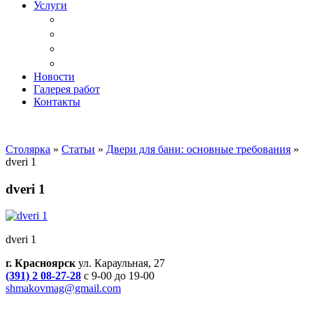
Услуги
Доставка
Копка ям под дачный туалет
Реставрация и ремонт мебели
Установка
Новости
Галерея работ
Контакты
Столярка
»
Статьи
»
Двери для бани: основные требования
»
dveri 1
dveri 1
dveri 1
г. Красноярск
ул. Караульная, 27
(391) 2 08-27-28
с 9-00 до 19-00
shmakovmag@gmail.com