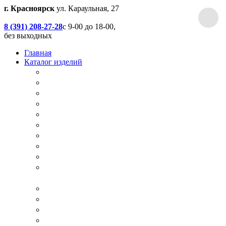
г. Красноярск
ул. Караульная, 27
8 (391) 208-27-28
с 9-00 до 18-00,
без выходных
Главная
Каталог изделий
Дачные туалеты
Хоз.блоки / Дровяники / Бытовки
Душевые
Беседки / Террасы / Пристройки / Крыльцо
Качели
Песочницы
Окна / Слуховые окна
Двери
Столы / Скамейки / Табуреты / Стулья
МАФ / Мебель для парков, кафе, баров и
ресторанов
Мебель Лофт / Столешницы / Подоконники
Собачьи будки
Вольеры
Разные столярные работы