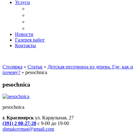
Услуги
Доставка
Копка ям под дачный туалет
Реставрация и ремонт мебели
Установка
Новости
Галерея работ
Контакты
Столярка
»
Статьи
»
Детская песочница из дерева. Где, как и
почему?
»
pesochnica
pesochnica
pesochnica
г. Красноярск
ул. Караульная, 27
(391) 2 08-27-28
с 9-00 до 19-00
shmakovmag@gmail.com