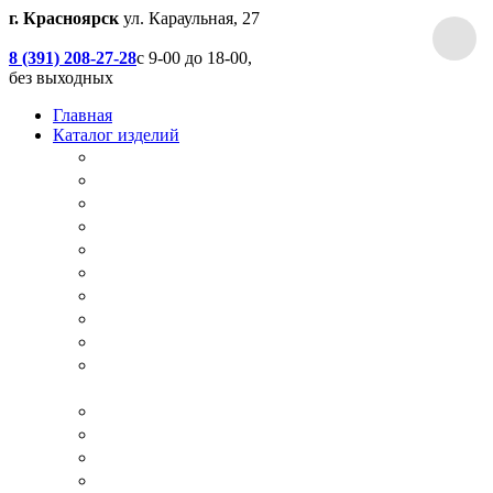
г. Красноярск
ул. Караульная, 27
8 (391) 208-27-28
с 9-00 до 18-00,
без выходных
Главная
Каталог изделий
Дачные туалеты
Хоз.блоки / Дровяники / Бытовки
Душевые
Беседки / Террасы / Пристройки / Крыльцо
Качели
Песочницы
Окна / Слуховые окна
Двери
Столы / Скамейки / Табуреты / Стулья
МАФ / Мебель для парков, кафе, баров и
ресторанов
Мебель Лофт / Столешницы / Подоконники
Собачьи будки
Вольеры
Разные столярные работы