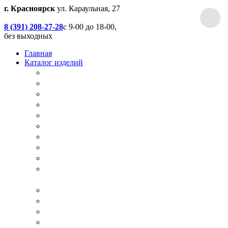
г. Красноярск
ул. Караульная, 27
8 (391) 208-27-28
с 9-00 до 18-00,
без выходных
Главная
Каталог изделий
Дачные туалеты
Хоз.блоки / Дровяники / Бытовки
Душевые
Беседки / Террасы / Пристройки / Крыльцо
Качели
Песочницы
Окна / Слуховые окна
Двери
Столы / Скамейки / Табуреты / Стулья
МАФ / Мебель для парков, кафе, баров и
ресторанов
Мебель Лофт / Столешницы / Подоконники
Собачьи будки
Вольеры
Разные столярные работы