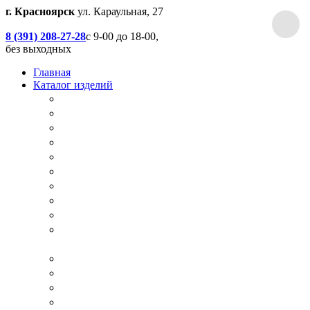
г. Красноярск
ул. Караульная, 27
8 (391) 208-27-28
с 9-00 до 18-00,
без выходных
Главная
Каталог изделий
Дачные туалеты
Хоз.блоки / Дровяники / Бытовки
Душевые
Беседки / Террасы / Пристройки / Крыльцо
Качели
Песочницы
Окна / Слуховые окна
Двери
Столы / Скамейки / Табуреты / Стулья
МАФ / Мебель для парков, кафе, баров и
ресторанов
Мебель Лофт / Столешницы / Подоконники
Собачьи будки
Вольеры
Разные столярные работы