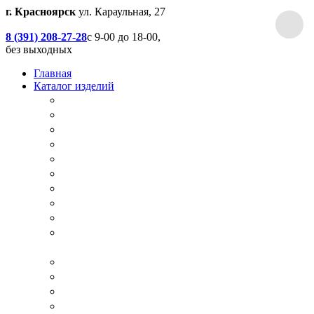
г. Красноярск
ул. Караульная, 27
8 (391) 208-27-28
с 9-00 до 18-00,
без выходных
Главная
Каталог изделий
Дачные туалеты
Хоз.блоки / Дровяники / Бытовки
Душевые
Беседки / Террасы / Пристройки / Крыльцо
Качели
Песочницы
Окна / Слуховые окна
Двери
Столы / Скамейки / Табуреты / Стулья
МАФ / Мебель для парков, кафе, баров и
ресторанов
Мебель Лофт / Столешницы / Подоконники
Собачьи будки
Вольеры
Разные столярные работы