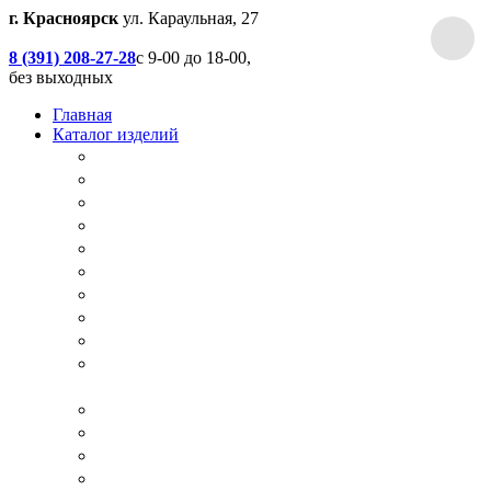
г. Красноярск
ул. Караульная, 27
8 (391) 208-27-28
с 9-00 до 18-00,
без выходных
Главная
Каталог изделий
Дачные туалеты
Хоз.блоки / Дровяники / Бытовки
Душевые
Беседки / Террасы / Пристройки / Крыльцо
Качели
Песочницы
Окна / Слуховые окна
Двери
Столы / Скамейки / Табуреты / Стулья
МАФ / Мебель для парков, кафе, баров и
ресторанов
Мебель Лофт / Столешницы / Подоконники
Собачьи будки
Вольеры
Разные столярные работы