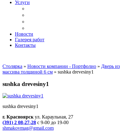
Услуги
Доставка
Копка ям под дачный туалет
Реставрация и ремонт мебели
Установка
Новости
Галерея работ
Контакты
Столярка
»
Новости компании - Портфолио
»
Дверь из
массива толщиной 6 см
»
sushka drevesiny1
sushka drevesiny1
sushka drevesiny1
г. Красноярск
ул. Караульная, 27
(391) 2 08-27-28
с 9-00 до 19-00
shmakovmag@gmail.com