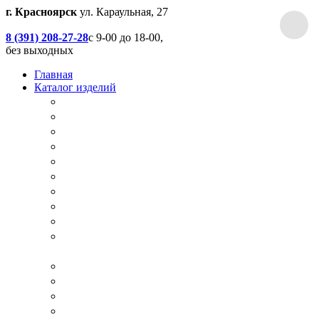
г. Красноярск
ул. Караульная, 27
8 (391) 208-27-28
с 9-00 до 18-00,
без выходных
Главная
Каталог изделий
Дачные туалеты
Хоз.блоки / Дровяники / Бытовки
Душевые
Беседки / Террасы / Пристройки / Крыльцо
Качели
Песочницы
Окна / Слуховые окна
Двери
Столы / Скамейки / Табуреты / Стулья
МАФ / Мебель для парков, кафе, баров и
ресторанов
Мебель Лофт / Столешницы / Подоконники
Собачьи будки
Вольеры
Разные столярные работы