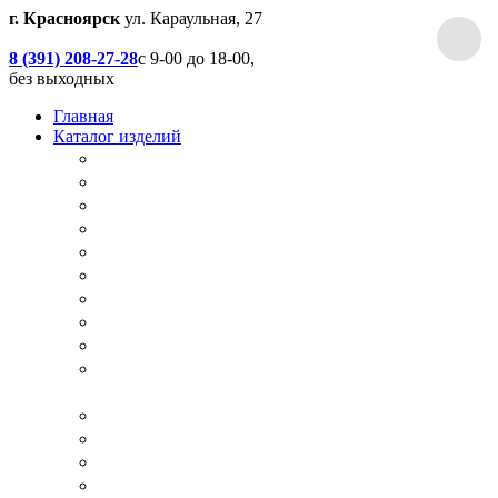
г. Красноярск
ул. Караульная, 27
8 (391) 208-27-28
с 9-00 до 18-00,
без выходных
Главная
Каталог изделий
Дачные туалеты
Хоз.блоки / Дровяники / Бытовки
Душевые
Беседки / Террасы / Пристройки / Крыльцо
Качели
Песочницы
Окна / Слуховые окна
Двери
Столы / Скамейки / Табуреты / Стулья
МАФ / Мебель для парков, кафе, баров и
ресторанов
Мебель Лофт / Столешницы / Подоконники
Собачьи будки
Вольеры
Разные столярные работы