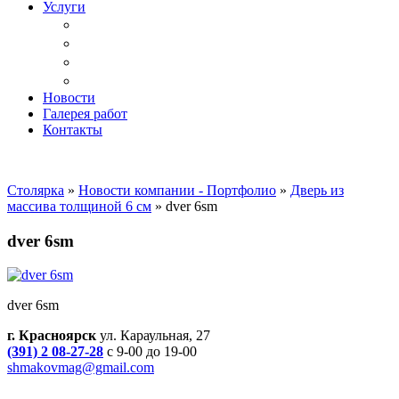
Услуги
Доставка
Копка ям под дачный туалет
Реставрация и ремонт мебели
Установка
Новости
Галерея работ
Контакты
Столярка
»
Новости компании - Портфолио
»
Дверь из
массива толщиной 6 см
»
dver 6sm
dver 6sm
dver 6sm
г. Красноярск
ул. Караульная, 27
(391) 2 08-27-28
с 9-00 до 19-00
shmakovmag@gmail.com