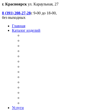
г. Красноярск
ул. Караульная, 27
8 (391) 208-27-28
с 9-00 до 18-00,
без выходных
Главная
Каталог изделий
Дачные туалеты
Хоз.блоки / Дровяники / Бытовки
Душевые
Беседки / Террасы / Пристройки / Крыльцо
Качели
Песочницы
Окна / Слуховые окна
Двери
Столы / Скамейки / Табуреты / Стулья
МАФ / Мебель для парков, кафе, баров и рес
Мебель Лофт / Столешницы / Подоконники
Собачьи будки
Вольеры
Разные столярные работы
Услуги