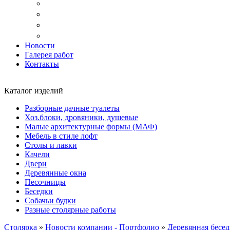
Доставка
Копка ям под дачный туалет
Реставрация и ремонт мебели
Установка
Новости
Галерея работ
Контакты
Каталог изделий
Разборные дачные туалеты
Хоз.блоки, дровяники, душевые
Малые архитектурные формы (МАФ)
Мебель в стиле лофт
Столы и лавки
Качели
Двери
Деревянные окна
Песочницы
Беседки
Собачьи будки
Разные столярные работы
Столярка
»
Новости компании - Портфолио
»
Деревянная бесед